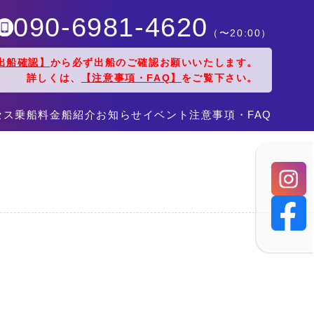
090-6981-4620
（〜
20:00
）
出船確認】
から必ず出船のご確認お願いいたします。
詳しくは、
【注意事項・FAQ】
をご覧下さい。
セス
乗船料金
船紹介
お知らせ
イベント
注意事項・FAQ