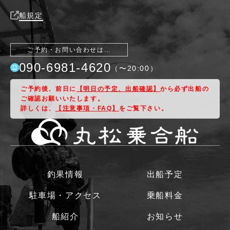
船規定
ご予約・お問い合わせは…
090-6981-4620
（〜
20:00
）
ご予約後、前日に
【明日の予定、出船確認】
から必ず出船の
ご確認お願いいたします。
詳しくは、
【注意事項・FAQ】
をご覧下さい。
釣果情報
出船予定
駐車場・アクセス
乗船料金
船紹介
お知らせ