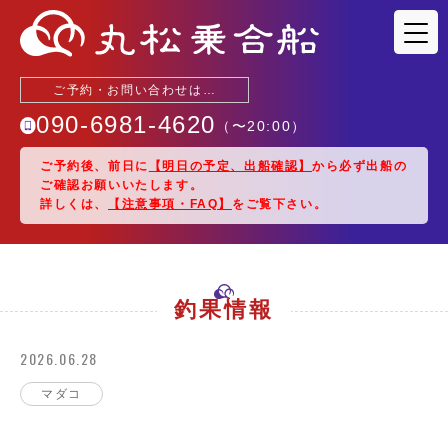
ご予約・お問い合わせは…
090-6981-4620
（〜
20:00
）
ご予約後、前日に
【明日の予定、出船確認】
から必ず出船の
ご確認お願いいたします。
釣果情報
詳しくは、
【注意事項・FAQ】
をご覧下さい。
出船予定
駐車場・アクセス
釣果情報
2026.06.28
乗船料金
マダコ
船紹介