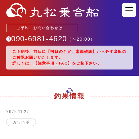
ご予約・お問い合わせは…
090-6981-4620
（〜
20:00
）
ご予約後、前日に
【明日の予定、出船確認】
から必ず出船の
ご確認お願いいたします。
釣果情報
詳しくは、
【注意事項・FAQ】
をご覧下さい。
出船予定
駐車場・アクセス
釣果情報
2025.11.22
乗船料金
カワハギ
船紹介