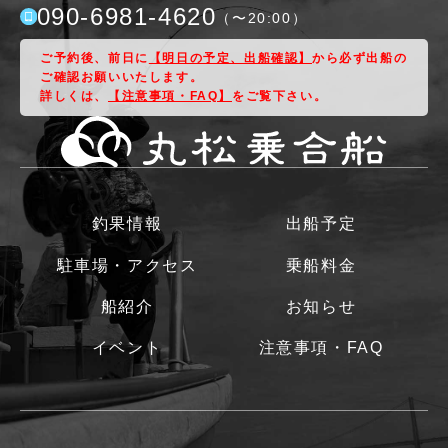
090-6981-4620
（〜
20:00
）
ご予約後、前日に
【明日の予定、出船確認】
から必ず出船の
ご確認お願いいたします。
詳しくは、
【注意事項・FAQ】
をご覧下さい。
釣果情報
出船予定
駐車場・アクセス
乗船料金
船紹介
お知らせ
イベント
注意事項・FAQ