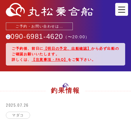
ご予約・お問い合わせは…
090-6981-4620
（〜
20:00
）
ご予約後、前日に
【明日の予定、出船確認】
から必ず出船の
ご確認お願いいたします。
釣果情報
詳しくは、
【注意事項・FAQ】
をご覧下さい。
出船予定
駐車場・アクセス
釣果情報
2025.07.26
乗船料金
マダコ
船紹介