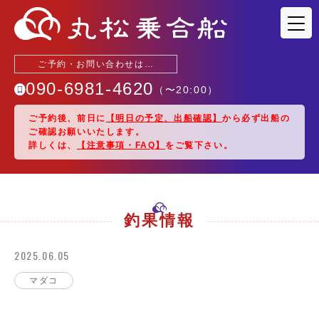
ご予約・お問い合わせは…
090-6981-4620
（〜
20:00
）
ご予約後、前日に
【明日の予定、出船確認】
から必ず出船の
ご確認お願いいたします。
釣果情報
詳しくは、
【注意事項・FAQ】
をご覧下さい。
出船予定
駐車場・アクセス
釣果情報
2025.06.05
乗船料金
マダコ
船紹介