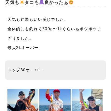
天気も
タコも
良かったぁ
お知らせ
天気も釣果もいい感じでした。
イベント
全体的にも釣れて500g〜1kぐらいもポツポツま
注意事項・FAQ
ざりました。
最大2kオーバー
トップ30オーバー