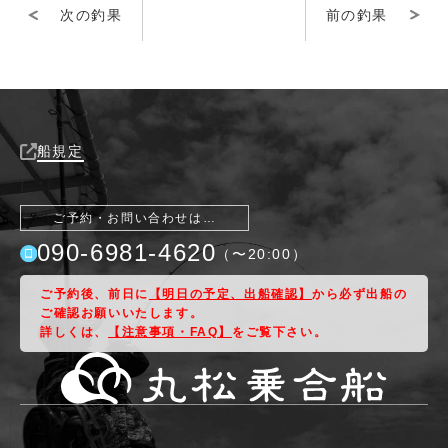
次の釣果
前の釣果
船規定
ご予約・お問い合わせは…
090-6981-4620
（〜
20:00
）
ご予約後、前日に
【明日の予定、出船確認】
から必ず出船の
ご確認お願いいたします。
詳しくは、
【注意事項・FAQ】
をご覧下さい。