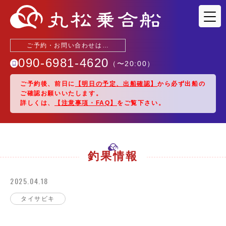
ご予約・お問い合わせは…
090-6981-4620
（〜
20:00
）
ご予約後、前日に
【明日の予定、出船確認】
から必ず出船の
ご確認お願いいたします。
釣果情報
詳しくは、
【注意事項・FAQ】
をご覧下さい。
出船予定
駐車場・アクセス
釣果情報
2025.04.18
乗船料金
タイサビキ
船紹介