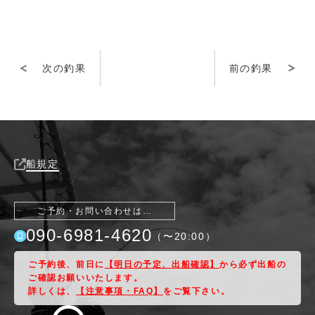
次の釣果
前の釣果
船規定
ご予約・お問い合わせは…
090-6981-4620
（〜
20:00
）
ご予約後、前日に
【明日の予定、出船確認】
から必ず出船の
ご確認お願いいたします。
詳しくは、
【注意事項・FAQ】
をご覧下さい。