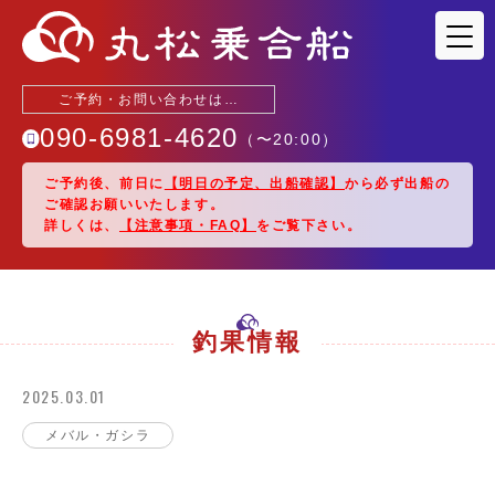
ご予約・お問い合わせは…
090-6981-4620
（〜
20:00
）
ご予約後、前日に
【明日の予定、出船確認】
から必ず出船の
ご確認お願いいたします。
釣果情報
詳しくは、
【注意事項・FAQ】
をご覧下さい。
出船予定
駐車場・アクセス
釣果情報
2025.03.01
乗船料金
メバル・ガシラ
船紹介