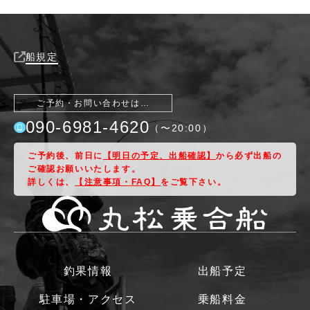
船規定
ご予約・お問い合わせは…
090-6981-4620
（〜
20:00
）
ご予約後、前日に
【明日の予定、出船確認】
から必ず出船の
ご確認お願いいたします。
詳しくは、
【注意事項・FAQ】
をご覧下さい。
釣果情報
出船予定
駐車場・アクセス
乗船料金