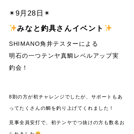
お知らせ
✴︎9月28日✴︎
イベント
みなと釣具さんイベント
注意事項・FAQ
SHIMANO角井テスターによる
明石の一つテンヤ真鯛レベルアップ実
釣会！
8割の方が初チャレンジでしたが、サポートもあ
ってたくさんの鯛を釣り上げてくれました！
見事全員安打で、初テンヤでつ抜けの方も数名お
られました