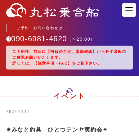
ご予約・お問い合わせは…
090-6981-4620
（〜
20:00
）
ご予約後、前日に
【明日の予定、出船確認】
から必ず出船の
ご確認お願いいたします。
釣果情報
詳しくは、
【注意事項・FAQ】
をご覧下さい。
出船予定
駐車場・アクセス
イベント
2025.10.10
乗船料金
船紹介
✴︎みなと釣具 ひとつテンヤ実釣会✴︎